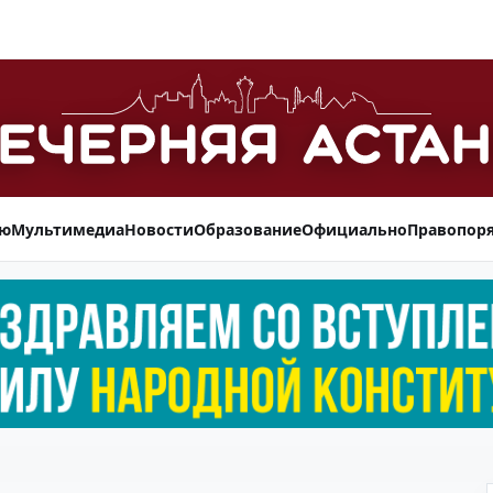
ью
Мультимедиа
Новости
Образование
Официально
Правопор