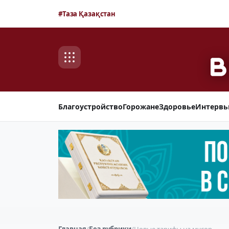
#Таза Қазақстан
Благоустройство
Горожане
Здоровье
Интерв
Главная
/
Без рубрики
/
Новые тарифы на мусор