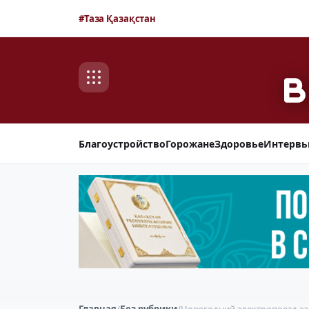
#Таза Қазақстан
Благоустройство
Горожане
Здоровье
Интерв
Главная
/
Без рубрики
/
Новогодний электропоезд зап