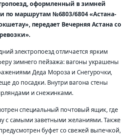
тропоезд, оформленный в зимней
и по маршрутам №6803/6804 «Астана-
окшетау», передает Вечерняя Астана со
ревозки».
одний электропоезд отличается ярким
еру зимнего пейзажа: вагоны украшены
ажениями Деда Мороза и Снегурочки,
еще до посадки. Внутри вагона стены
рляндами и снежинками.
мотрен специальный почтовый ящик, где
зу с самыми заветными желаниями. Также
 предусмотрен буфет со свежей выпечкой,