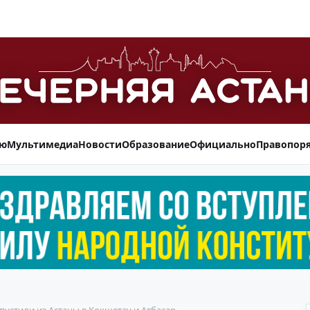
ью
Мультимедиа
Новости
Образование
Официально
Правопор
устили из Астаны в Кокшетау и Атбасар