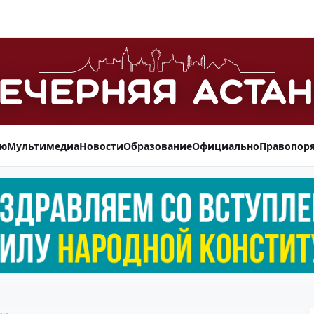
ью
Мультимедиа
Новости
Образование
Официально
Правопор
ов