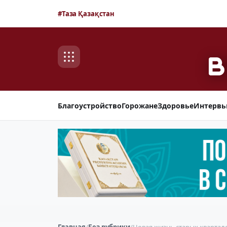
#Таза Қазақстан
Благоустройство
Горожане
Здоровье
Интерв
Главная
/
Без рубрики
/
Новая жизнь старых квартал