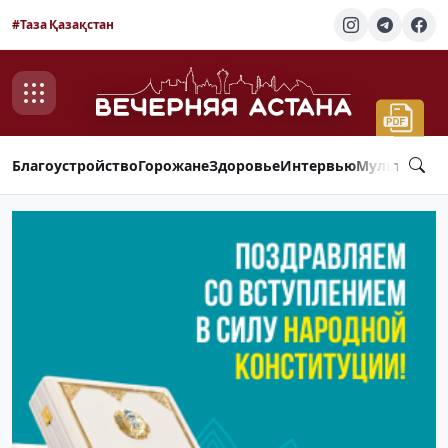
#Таза Қазақстан
Благоустройство
Горожане
Здоровье
Интервью
Мультимед