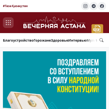
#Таза Қазақстан
Благоустройство
Горожане
Здоровье
Интервью
Мультимед