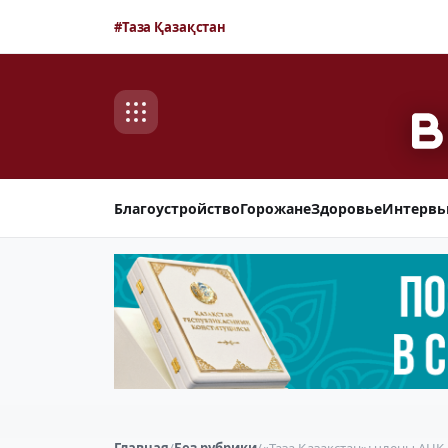
#Таза Қазақстан
Благоустройство
Горожане
Здоровье
Интерв
Главная
/
Без рубрики
/
«Таза Қазақстан»: члены АН