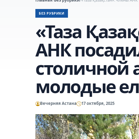
БЕЗ РУБРИКИ
«Таза Қазақ
АНК посади
столичной 
молодые е
Вечерняя Астана
17 октября, 2025