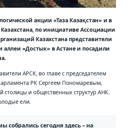
огической акции «Таза Казақстан» и в
а Казахстана, по инициативе Ассоциации
 организаций Казахстана представители
 аллеи «Достык» в Астане и посадили
на.
авители АРСК, во главе с председателем
Парламента РК Сергеем Пономаревым,
й столицы и общественных структур АНК.
олодые ели.
ы собрались сегодня здесь – на