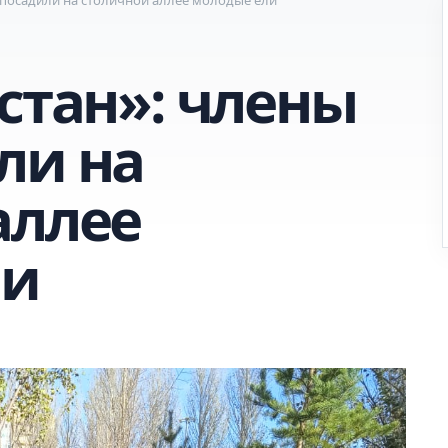
стан»: члены
ли на
аллее
ли