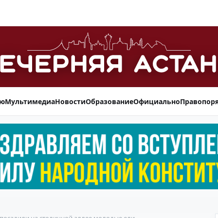
ью
Мультимедиа
Новости
Образование
Официально
Правопор
К посадили на столичной аллее молодые ели