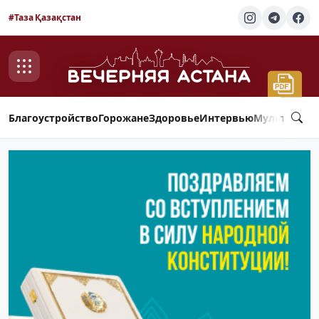
#Таза Қазақстан
Благоустройство
Горожане
Здоровье
Интервью
Мультимед