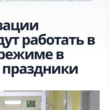
зации
ут работать в
режиме в
 праздники