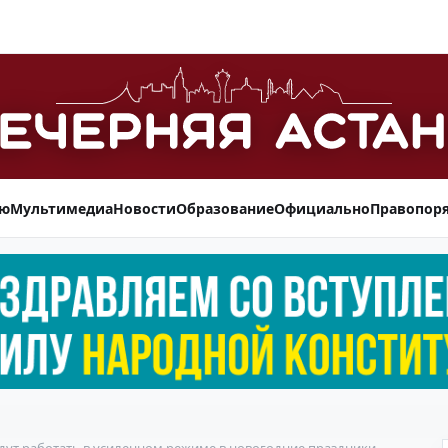
ью
Мультимедиа
Новости
Образование
Официально
Правопор
ут работать в усиленном режиме в новогодние праздники