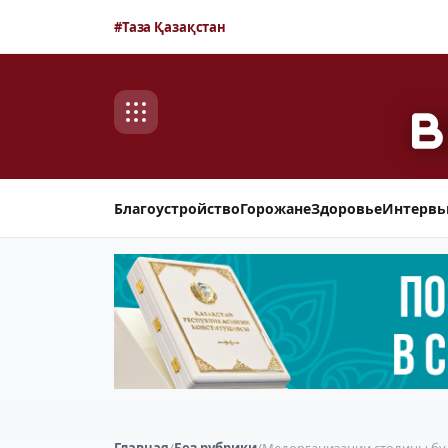
#Таза Қазақстан
Благоустройство
Горожане
Здоровье
Интерв
Главная
/
Без рубрики
/
Медорганизации столицы буд