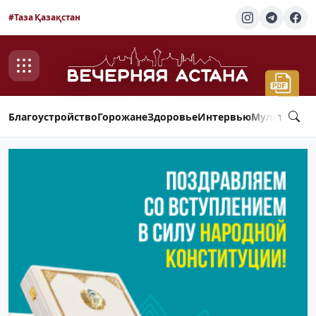
#Таза Қазақстан
Благоустройство
Горожане
Здоровье
Интервью
Мультимед