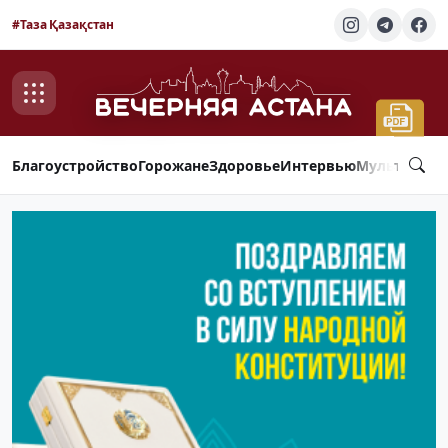
#Таза Қазақстан
Благоустройство
Горожане
Здоровье
Интервью
Мультимед