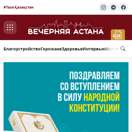
#Таза Қазақстан
Благоустройство
Горожане
Здоровье
Интервью
Мультимед