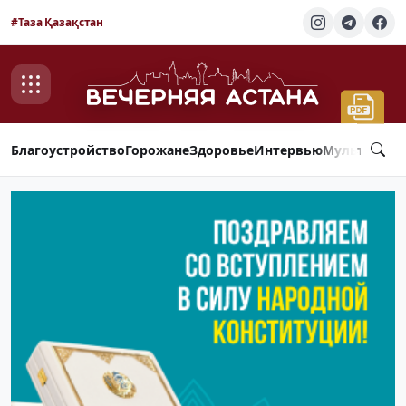
#Таза Қазақстан
Благоустройство
Горожане
Здоровье
Интервью
Мультимед