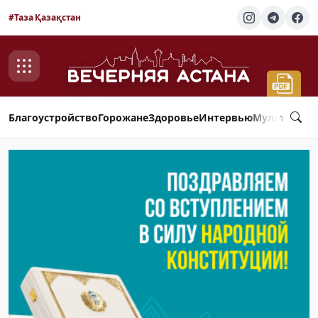
#Таза Қазақстан
Благоустройство
Горожане
Здоровье
Интервью
Мультимед