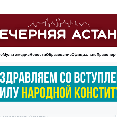
ью
Мультимедиа
Новости
Образование
Официально
Правопор
 могут получить бесплатно?