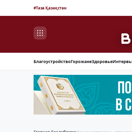
#Таза Қазақстан
Благоустройство
Горожане
Здоровье
Интерв
Главная
/
Без рубрики
/
Какую медпомощь астанчане