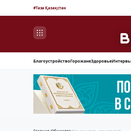
#Таза Қазақстан
Благоустройство
Горожане
Здоровье
Интерв
Главная
/
Общество
/
Как защитить свои права?