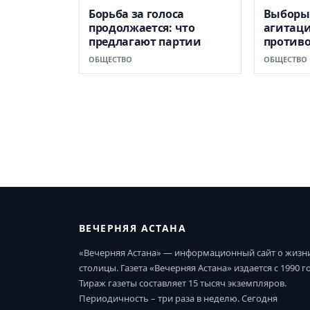
Борьба за голоса
Выборы 
продолжается: что
агитаци
предлагают партии
против
ОБЩЕСТВО
ОБЩЕСТВО
ВЕЧЕРНЯЯ АСТАНА
«Вечерняя Астана» — информационный сайт о жизн
столицы. Газета «Вечерняя Астана» издается с 1990 г
Тираж газеты составляет 15 тысяч экземпляров.
Периодичность – три раза в неделю. Сегодня