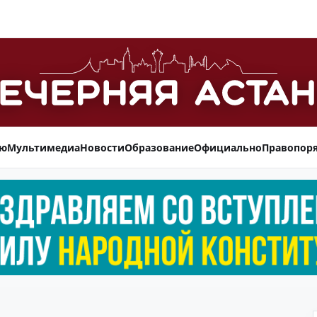
ью
Мультимедиа
Новости
Образование
Официально
Правопор