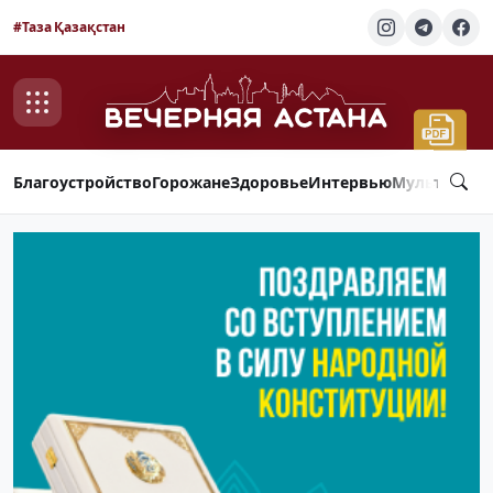
#Таза Қазақстан
Благоустройство
Горожане
Здоровье
Интервью
Мультимед