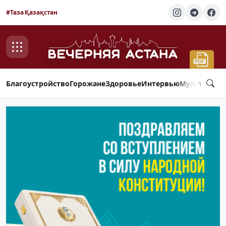
#Таза Қазақстан
Благоустройство
Горожане
Здоровье
Интервью
Мультимед