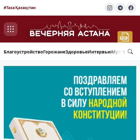
#Таза Қазақстан
Благоустройство
Горожане
Здоровье
Интервью
Мультимед