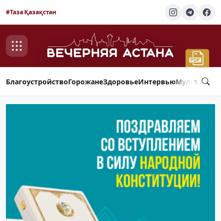
#Таза Қазақстан
Благоустройство
Горожане
Здоровье
Интервью
Мультимед