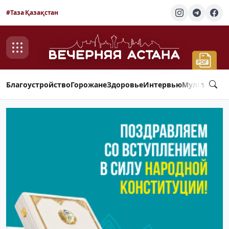
#Таза Қазақстан
Благоустройство
Горожане
Здоровье
Интервью
Мультимед