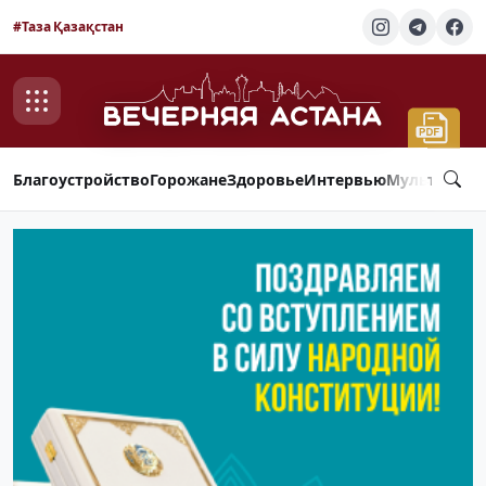
#Таза Қазақстан
Благоустройство
Горожане
Здоровье
Интервью
Мультимед