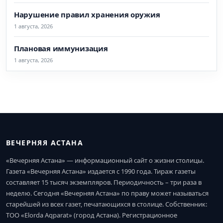
Нарушение правил хранения оружия
1 августа, 2026
Плановая иммунизация
1 августа, 2026
ВЕЧЕРНЯЯ АСТАНА
«Вечерняя Астана» — информационный сайт о жизни столицы.
Газета «Вечерняя Астана» издается с 1990 года. Тираж газеты
составляет 15 тысяч экземпляров. Периодичность – три раза в
неделю. Сегодня «Вечерняя Астана» по праву может называться
старейшей из всех газет, печатающихся в столице. Собственник:
ТОО «Elorda Aqparat» (город Астана). Регистрационное