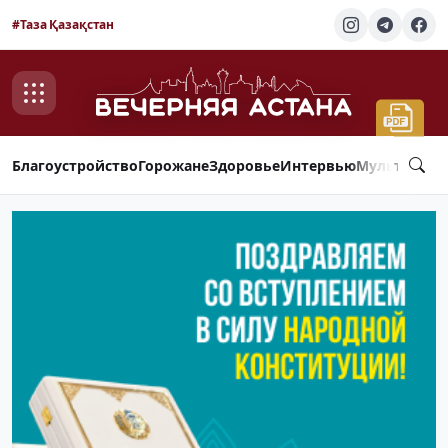
#Таза Қазақстан
Благоустройство
Горожане
Здоровье
Интервью
Мультимед