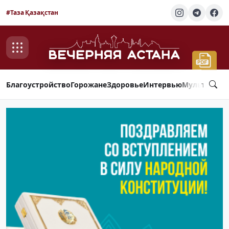
#Таза Қазақстан
Благоустройство
Горожане
Здоровье
Интервью
Мультимед