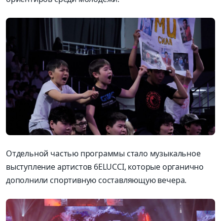
Отдельной
частью программы стало музыкальное
выступление
артист
ов
6
ELUCCI, котор
ы
е органично
дополнил
и
спортивную составляющую вечера
.