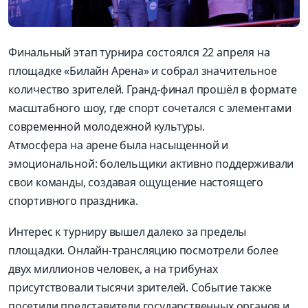
Финальный
этап турнира состоялся 22 апреля на
площадке «Билайн Арена» и собрал значительное
количество
зрителей.
Гранд
-финал прошёл в формате
масштабного шоу, где спорт сочетался с элементами
современной молодежной культуры.
Атмосфера на арене была насыщенной и
эмоциональной: болельщики активно поддерживали
свои команды, создавая ощущение настоящего
спортивного
праздника.
Интерес
к турниру вышел далеко за пределы
площадки
.
О
нлайн-трансляцию посмотрели более
двух миллионов человек, а на трибунах
присутствовали тысячи зрителей.
Событие также
посетили представители государственных органов и