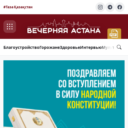
#Таза Қазақстан
Благоустройство
Горожане
Здоровье
Интервью
Мультимед