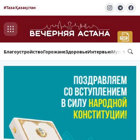
#Таза Қазақстан
Благоустройство
Горожане
Здоровье
Интервью
Мультимед