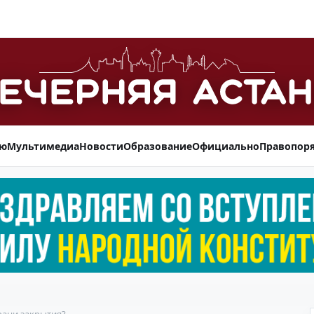
ью
Мультимедиа
Новости
Образование
Официально
Правопор
грани закрытия?