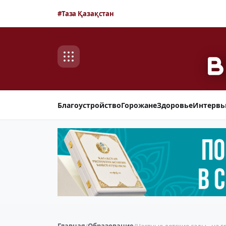
#Таза Қазақстан
Благоустройство
Горожане
Здоровье
Интерв
Главная
/
Образование
/
Частные детские сады - на 