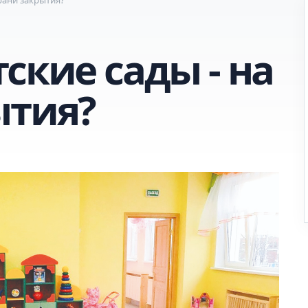
ские сады - на
ытия?