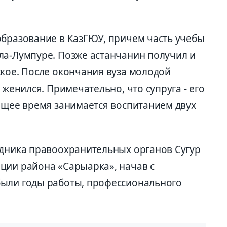
образование в КазГЮУ, причем часть учебы
ла-Лумпуре. Позже астанчанин получил и
ское. После окончания вуза молодой
 женился. Примечательно, что супруга - его
оящее время занимается воспитанием двух
удника правоохранительных органов Сугур
ции района «Сарыарка», начав с
были годы работы, профессионального