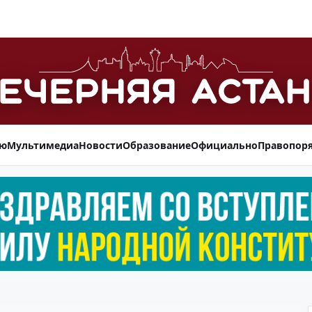
ью
Мультимедиа
Новости
Образование
Официально
Правопор