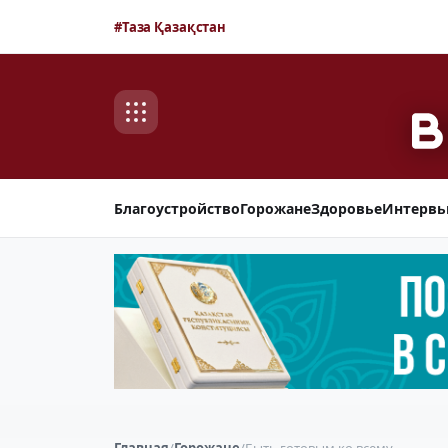
#Таза Қазақстан
Благоустройство
Горожане
Здоровье
Интерв
Главная
/
Горожане
/
Быть готовым ко всему