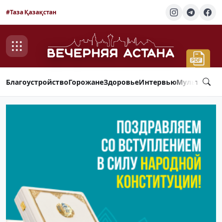
#Таза Қазақстан
Благоустройство
Горожане
Здоровье
Интервью
Мультимед