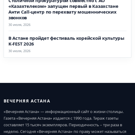
Столичной прокуратурой совместно с АО
«Казахтелеком» запущен первый в Казахстане
Анти Call-центр по перехвату мошеннических
звонков
30 июля, 2026
В Астане пройдет фестиваль корейской культуры
K-FEST 2026
30 июля, 2026
ВЕЧЕРНЯЯ АСТАНА
«Вечерняя Астана» — информационный сайт о жизни столицы.
Газета «Вечерняя Астана» издается с 1990 года. Тираж газеты
составляет 15 тысяч экземпляров. Периодичность – три раза в
неделю. Сегодня «Вечерняя Астана» по праву может называться