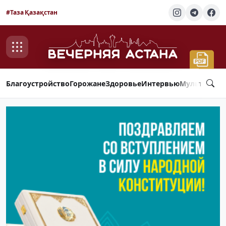
#Таза Қазақстан
Благоустройство
Горожане
Здоровье
Интервью
Мультимед