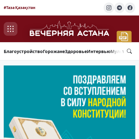
#Таза Қазақстан
Благоустройство
Горожане
Здоровье
Интервью
Мультимед