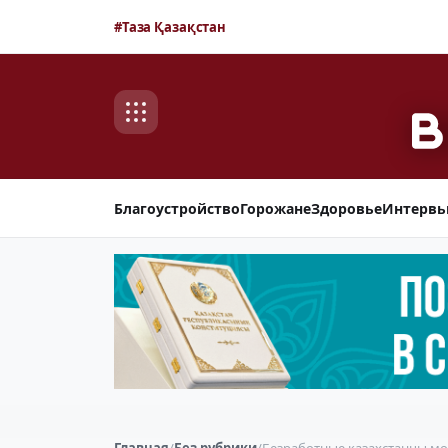
#Таза Қазақстан
Благоустройство
Горожане
Здоровье
Интерв
Главная
/
Без рубрики
/
Безработные казахстанцы мог