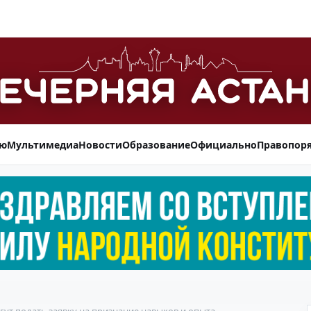
ью
Мультимедиа
Новости
Образование
Официально
Правопор
ут подать заявку на признание навыков и опыта