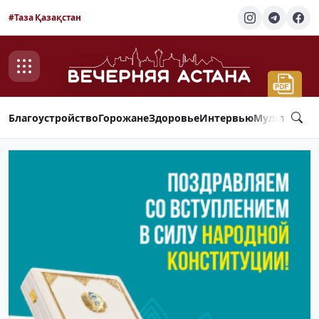
#Таза Қазақстан
Благоустройство
Горожане
Здоровье
Интервью
Мультимед