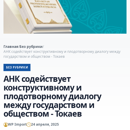
Главная
/
Без рубрики
/
АНК содействует конструктивному и плодотворному диалогу между
государством и обществом - Токаев
БЕЗ РУБРИКИ
АНК содействует
конструктивному и
плодотворному диалогу
между государством и
обществом - Токаев
WP Import
24 апреля, 2025