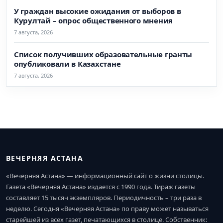
У граждан высокие ожидания от выборов в
Курултай – опрос общественного мнения
7 августа, 2026
Список получивших образовательные гранты
опубликовали в Казахстане
7 августа, 2026
ВЕЧЕРНЯЯ АСТАНА
«Вечерняя Астана» — информационный сайт о жизни столицы.
Газета «Вечерняя Астана» издается с 1990 года. Тираж газеты
составляет 15 тысяч экземпляров. Периодичность – три раза в
неделю. Сегодня «Вечерняя Астана» по праву может называться
старейшей из всех газет, печатающихся в столице. Собственник: