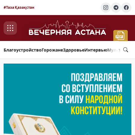
#Таза Қазақстан
Благоустройство
Горожане
Здоровье
Интервью
Мультимед