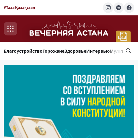
#Таза Қазақстан
Благоустройство
Горожане
Здоровье
Интервью
Мультимед