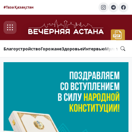
#Таза Қазақстан
Благоустройство
Горожане
Здоровье
Интервью
Мультимед