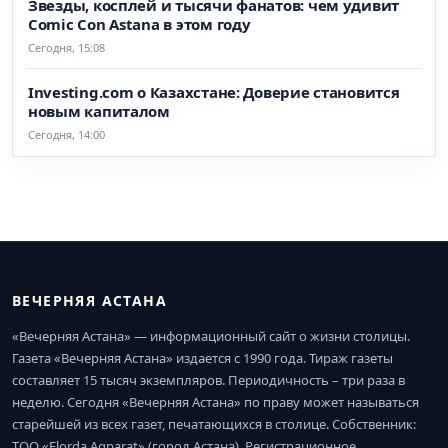
Звезды, косплей и тысячи фанатов: чем удивит
Comic Con Astana в этом году
Сегодня, 15:08
Investing.com о Казахстане: Доверие становится
новым капиталом
Сегодня, 14:00
ВЕЧЕРНЯЯ АСТАНА
«Вечерняя Астана» — информационный сайт о жизни столицы.
Газета «Вечерняя Астана» издается с 1990 года. Тираж газеты
составляет 15 тысяч экземпляров. Периодичность – три раза в
неделю. Сегодня «Вечерняя Астана» по праву может называться
старейшей из всех газет, печатающихся в столице. Собственник:
ТОО «Elorda Aqparat» (город Астана). Регистрационное