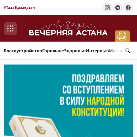
#Таза Қазақстан
Благоустройство
Горожане
Здоровье
Интервью
Мультимед