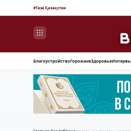
#Таза Қазақстан
Благоустройство
Горожане
Здоровье
Интерв
Главная
/
Без рубрики
/
10 теплых остановок установ