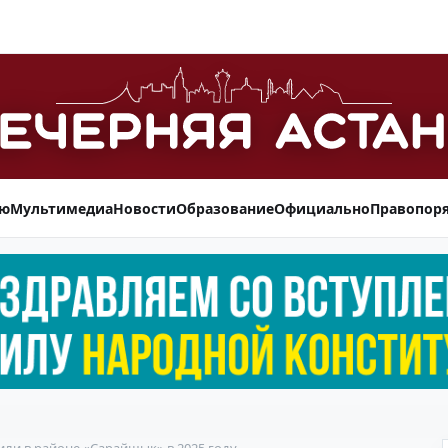
ью
Мультимедиа
Новости
Образование
Официально
Правопор
или в районе «Сарайшык» в 2025 году