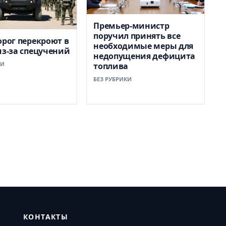
Премьер-министр
поручил принять все
орог перекроют в
необходимые меры для
из-за спецучений
недопущения дефицита
КИ
топлива
БЕЗ РУБРИКИ
КОНТАКТЫ