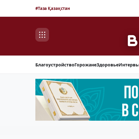
#Таза Қазақстан
Благоустройство
Горожане
Здоровье
Интерв