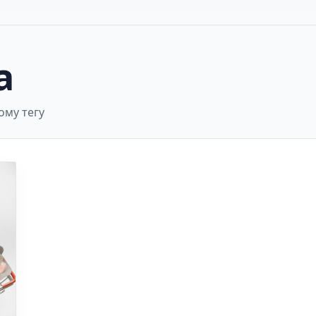
а
ому тегу