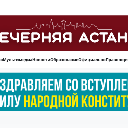
ью
Мультимедиа
Новости
Образование
Официально
Правопор