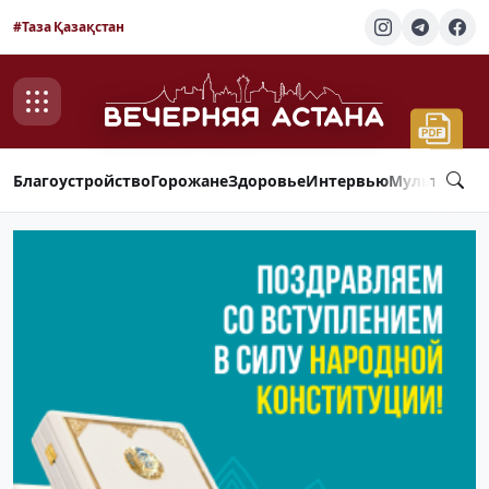
#Таза Қазақстан
Благоустройство
Горожане
Здоровье
Интервью
Мультимед