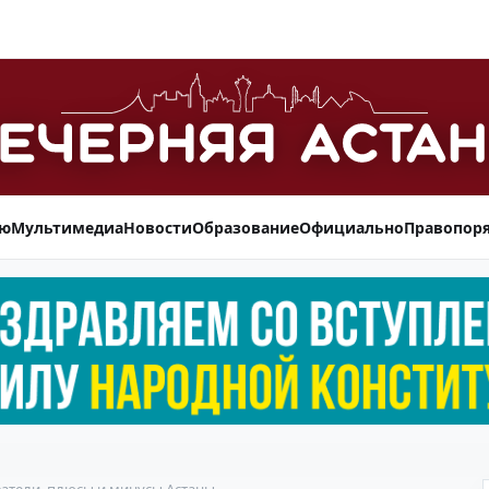
ью
Мультимедиа
Новости
Образование
Официально
Правопор
атели, плюсы и минусы Астаны