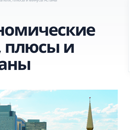
номические
, плюсы и
таны