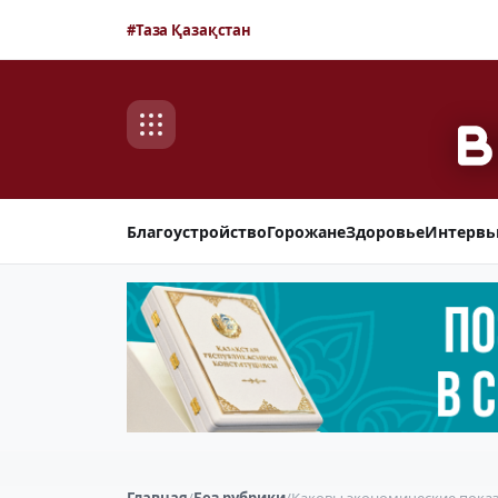
#Таза Қазақстан
Благоустройство
Горожане
Здоровье
Интерв
Главная
/
Без рубрики
/
Каковы экономические показ