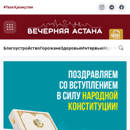
#Таза Қазақстан
Благоустройство
Горожане
Здоровье
Интервью
Мультимед